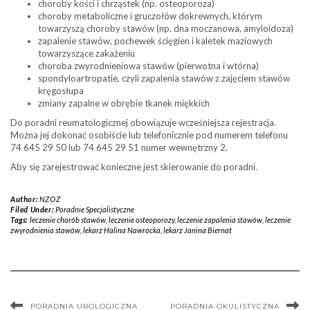
choroby kości i chrząstek (np. osteoporoza)
choroby metaboliczne i gruczołów dokrewnych, którym
towarzyszą choroby stawów (np. dna moczanowa, amyloidoza)
zapalenie stawów, pochewek ścięgien i kaletek maziowych
towarzyszące zakażeniu
choroba zwyrodnieniowa stawów (pierwotna i wtórna)
spondyloartropatie, czyli zapalenia stawów z zajęciem stawów
kręgosłupa
zmiany zapalne w obrębie tkanek miękkich
Do poradni reumatologicznej obowiązuje wcześniejsza rejestracja.
Można jej dokonać osobiście lub telefonicznie pod numerem telefonu
74 645 29 50 lub 74 645 29 51 numer wewnętrzny 2.
Aby się zarejestrować konieczne jest skierowanie do poradni.
Author:
NZOZ
Filed Under:
Poradnie Specjalistyczne
Tags:
leczenie chorób stawów
,
leczenie osteoporozy
,
leczenie zapalenia stawów
,
leczenie
zwyrodnienia stawów
,
lekarz Halina Nawrocka
,
lekarz Janina Biernat
PORADNIA UROLOGICZNA
PORADNIA OKULISTYCZNA