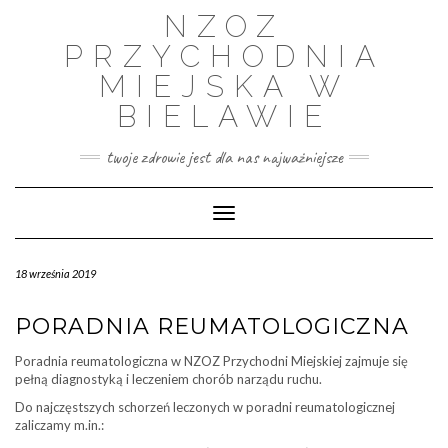
Skip
NZOZ
to
content
PRZYCHODNIA
MIEJSKA W
BIELAWIE
twoje zdrowie jest dla nas najważniejsze
Toggle Navigation
18 września 2019
PORADNIA REUMATOLOGICZNA
Poradnia reumatologiczna w NZOZ Przychodni Miejskiej zajmuje się
pełną diagnostyką i leczeniem chorób narządu ruchu.
Do najczęstszych schorzeń leczonych w poradni reumatologicznej
zaliczamy m.in.: