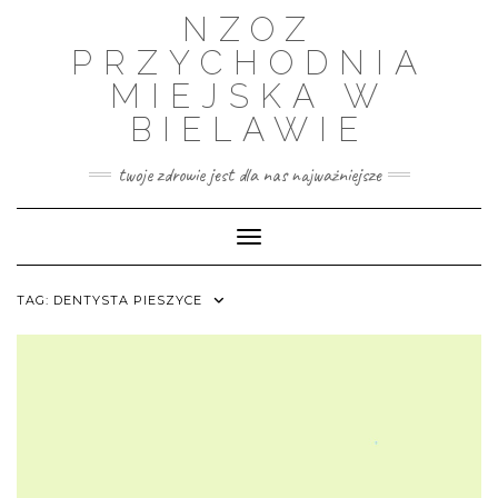
Skip
NZOZ
to
content
PRZYCHODNIA
MIEJSKA W
BIELAWIE
twoje zdrowie jest dla nas najważniejsze
Toggle Navigation
TAG:
DENTYSTA PIESZYCE