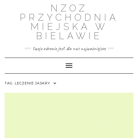
Skip
NZOZ
to
content
PRZYCHODNIA
MIEJSKA W
BIELAWIE
twoje zdrowie jest dla nas najważniejsze
Toggle Navigation
TAG:
LECZENIE JASKRY