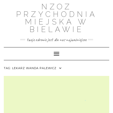
Skip
NZOZ
to
content
PRZYCHODNIA
MIEJSKA W
BIELAWIE
twoje zdrowie jest dla nas najważniejsze
Toggle Navigation
TAG:
LEKARZ WANDA PALEWICZ