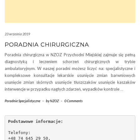
23 września 2019
PORADNIA CHIRURGICZNA
Poradnia chirurgiczna w NZOZ Przychodni Miejskiej zajmuje się pełną
diagnostyką i leczeniem schorzeń chirurgicznych w trybie
ambulatoryjnym. W naszej poradni możesz liczyć na: specjalistyczne i
kompleksowe konsultacje lekarskie usunięcie zmian barwniowych
usunięcie zmian skórnych usunięcie tłuszczaków usunięcie kaszaków
interwencje w przypadku nagłych zdarzeń, wypadków kontrole
…
Poradnie Specjalistyczne
-
by
NZOZ
-
0 Comments
Podstawowe informacje:
Telefony:
+48 74 645 29 50,