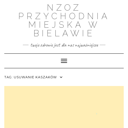
Skip
NZOZ
to
content
PRZYCHODNIA
MIEJSKA W
BIELAWIE
twoje zdrowie jest dla nas najważniejsze
Toggle Navigation
TAG:
USUWANIE KASZAKÓW