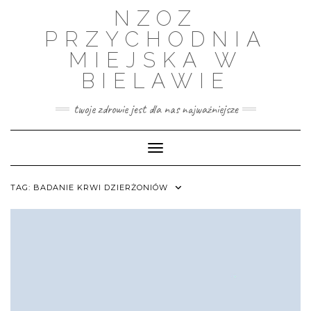
Skip
NZOZ
to
content
PRZYCHODNIA
MIEJSKA W
BIELAWIE
twoje zdrowie jest dla nas najważniejsze
Toggle Navigation
TAG:
BADANIE KRWI DZIERŻONIÓW