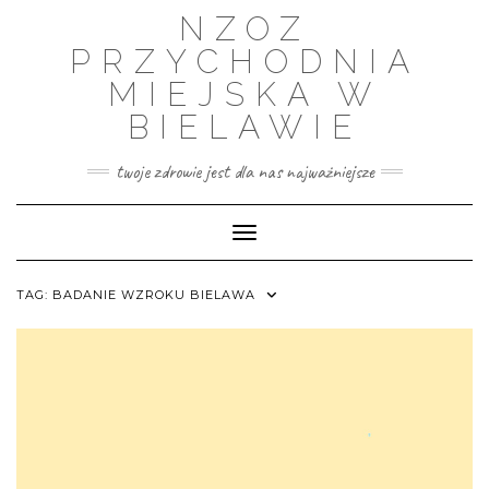
Skip
NZOZ
to
content
PRZYCHODNIA
MIEJSKA W
BIELAWIE
twoje zdrowie jest dla nas najważniejsze
Toggle Navigation
TAG:
BADANIE WZROKU BIELAWA