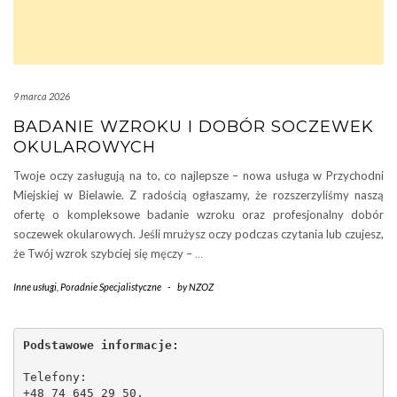
9 marca 2026
BADANIE WZROKU I DOBÓR SOCZEWEK
OKULAROWYCH
Twoje oczy zasługują na to, co najlepsze – nowa usługa w Przychodni
Miejskiej w Bielawie. Z radością ogłaszamy, że rozszerzyliśmy naszą
ofertę o kompleksowe badanie wzroku oraz profesjonalny dobór
soczewek okularowych. Jeśli mrużysz oczy podczas czytania lub czujesz,
że Twój wzrok szybciej się męczy –
…
Inne usługi
,
Poradnie Specjalistyczne
-
by
NZOZ
Podstawowe informacje:
Telefony:
+48 74 645 29 50,