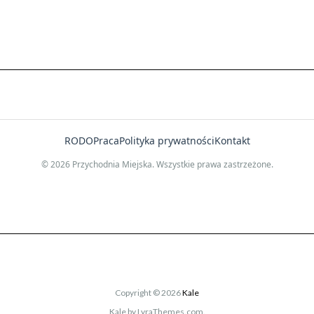
RODO
Praca
Polityka prywatności
Kontakt
© 2026 Przychodnia Miejska. Wszystkie prawa zastrzeżone.
Copyright © 2026
Kale
Kale
by LyraThemes.com.