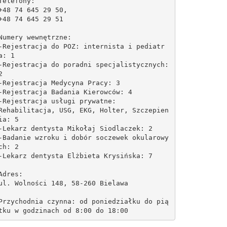
Telefony:
+48 74 645 29 50,
+48 74 645 29 51
Numery wewnętrzne:
-Rejestracja do POZ: internista i pediatr
a: 1
-Rejestracja do poradni specjalistycznych: 
2
-Rejestracja Medycyna Pracy: 3
-Rejestracja Badania Kierowców: 4
-Rejestracja usługi prywatne:
Rehabilitacja, USG, EKG, Holter, Szczepien
ia: 5
-Lekarz dentysta Mikołaj Siodlaczek: 2
-Badanie wzroku i dobór soczewek okularowy
ch: 2
-Lekarz dentysta Elżbieta Krysińska: 7
Adres:
ul. Wolności 148, 58-260 Bielawa
Przychodnia czynna: od poniedziałku do pią
tku w godzinach od 8:00 do 18:00