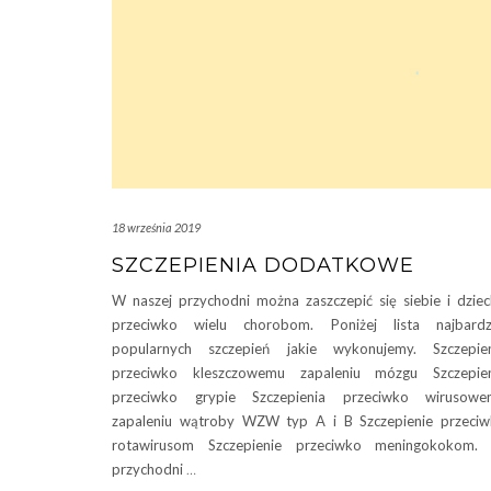
18 września 2019
SZCZEPIENIA DODATKOWE
W naszej przychodni można zaszczepić się siebie i dzie
przeciwko wielu chorobom. Poniżej lista najbardzi
popularnych szczepień jakie wykonujemy. Szczepien
przeciwko kleszczowemu zapaleniu mózgu Szczepien
przeciwko grypie Szczepienia przeciwko wirusowe
zapaleniu wątroby WZW typ A i B Szczepienie przeci
rotawirusom Szczepienie przeciwko meningokokom.
przychodni
…