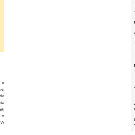
cko
ej
ia
ia
mu
wko
 W